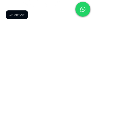
REVIEWS
contac
contact
contac
t us
us
t us
Frequently
Frequently asked
Frequently
asked
questions
👀
asked
questions
👀
Shipping Areas
🚚
questions
👀
Shipping Areas
Blog
🤓
Shipping
🚚
Forum
👓
Areas
🚚
Blog
🤓
Product Finder
🔍
Blog
🤓
Forum
👓
Page Members
🔒
Forum
👓
Product Finder
About us
Product Finder
🔍
Contact us
😎
🔍
Page Members
Page
🔒
Members
🔒
About us
About us
Contact us
😎
Contact us
😎