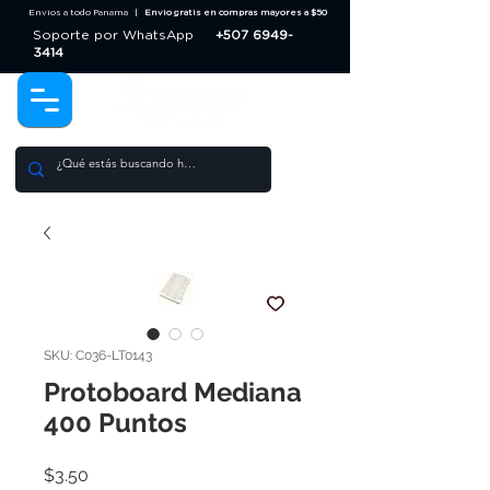
Envios a todo Panama |
Envio gratis en compras mayores a $50
Soporte por WhatsApp
+507 6949-
3414
SKU: C036-LT0143
Protoboard Mediana
400 Puntos
Price
$3.50