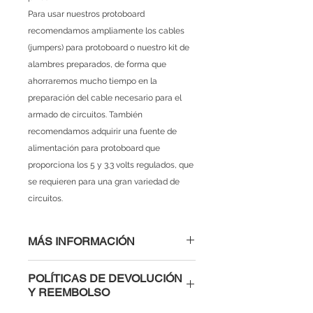
Para usar nuestros protoboard
recomendamos ampliamente los cables
(jumpers) para protoboard o nuestro kit de
alambres preparados, de forma que
ahorraremos mucho tiempo en la
preparación del cable necesario para el
armado de circuitos. También
recomendamos adquirir una fuente de
alimentación para protoboard que
proporciona los 5 y 3.3 volts regulados, que
se requieren para una gran variedad de
circuitos.
MÁS INFORMACIÓN
Protoboard blanco grande
de 400
POLÍTICAS DE DEVOLUCIÓN
puntos de conexión.
Y REEMBOLSO
2 buses de alimentación
Espaciado estándar de 0.1″