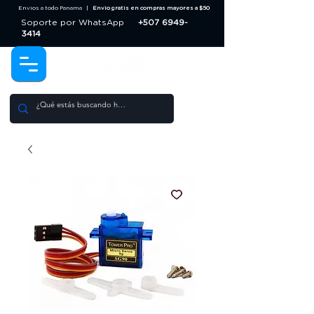
Envios a todo Panama |
Envio gratis en compras mayores a $50
Soporte por WhatsApp
+507 6949-
3414