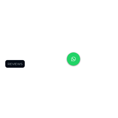
Monday to Friday
11:00 a.m. to 9:00 p.m.
Saturdays
11:00 a.m. to 5:00 p.m.
Follow us:
contac
contact
contac
t us
us
t us
Frequently
Frequently asked
Frequently
REVIEWS
asked
questions
👀
asked
questions
👀
Shipping Areas
🚚
questions
👀
Shipping Areas
Blog
🤓
Shipping
🚚
Forum
👓
Areas
🚚
Blog
🤓
Product Finder
🔍
Blog
🤓
Forum
👓
Page Members
🔒
Forum
👓
Product Finder
About us
Product Finder
🔍
Contact us
😎
🔍
Page Members
Page
🔒
Members
🔒