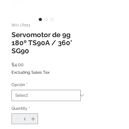
SKU: LT0113
Servomotor de 9g
180º TS90A / 360°
SG90
Price
$4.00
Excluding Sales Tax
Opción
*
Quantity
*