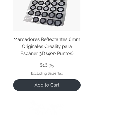
Marcadores Reflectantes 6mm
Cable Original de Cab
Originales Creality para
Impresión Creality End
Escáner 3D (400 Puntos)
Price
$16.95
Excluding Sales Tax
Add to Cart
We open when our customers need us 😉
Reference Hours: