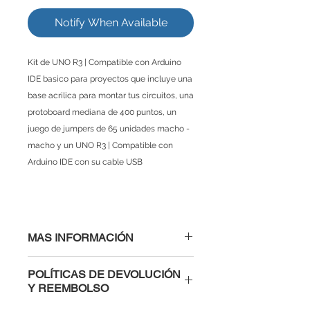
Notify When Available
Kit de UNO R3 | Compatible con Arduino
IDE basico para proyectos que incluye una
base acrilica para montar tus circuitos, una
protoboard mediana de 400 puntos, un
juego de jumpers de 65 unidades macho -
macho y un UNO R3 | Compatible con
Arduino IDE con su cable USB
MAS INFORMACIÓN
El paquete incluye:
POLÍTICAS DE DEVOLUCIÓN
1 x UNO R3 | Compatible con
Y REEMBOLSO
Arduino IDE
1 x Base acrilica