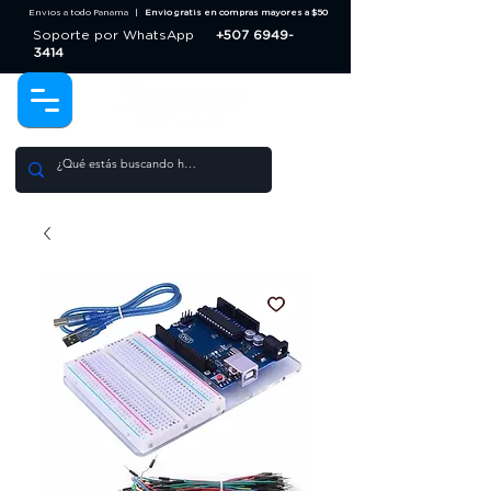
Envios a todo Panama |
Envio gratis en compras mayores a $50
Soporte por WhatsApp
+507 6949-
3414