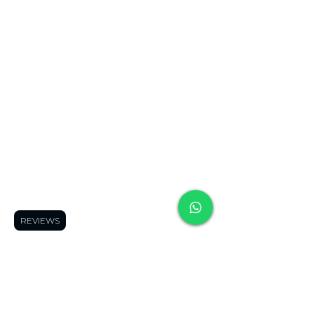
contac
contact
contac
t us
us
t us
Frequently
Frequently asked
Frequently
asked
questions
👀
asked
questions
👀
Shipping Areas
🚚
questions
👀
Shipping Areas
Blog
🤓
Shipping
🚚
Forum
👓
Areas
🚚
Blog
🤓
Product Finder
🔍
Blog
🤓
Forum
👓
Page Members
🔒
Forum
👓
Product Finder
About us
Product Finder
🔍
Contact us
😎
🔍
REVIEWS
Page Members
Page
🔒
Members
🔒
About us
About us
Contact us
😎
Contact us
😎