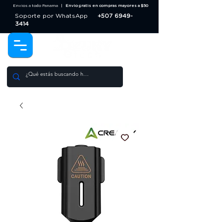
Envios a todo Panama |
Envio gratis en compras mayores a $50
Soporte por WhatsApp
+507 6949-
3414