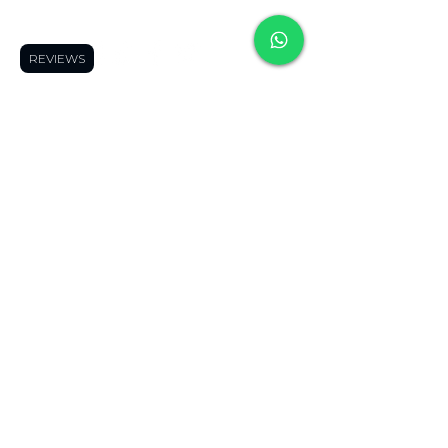
Follow us:
REVIEWS
contac
contact
contac
t us
us
t us
Frequently
Frequently asked
Frequently
asked
questions
👀
asked
questions
👀
Shipping Areas
🚚
questions
👀
Shipping Areas
Blog
🤓
Shipping
🚚
Forum
👓
Areas
🚚
Blog
🤓
Product Finder
🔍
Blog
🤓
Forum
👓
Page Members
🔒
Forum
👓
Product Finder
About us
Product Finder
🔍
Contact us
😎
🔍
Page Members
Page
🔒
Members
🔒
About us
About us
Contact us
😎
Contact us
😎