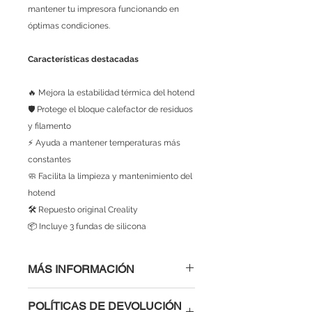
mantener tu impresora funcionando en
óptimas condiciones.
Características destacadas
🔥 Mejora la estabilidad térmica del hotend
🛡️ Protege el bloque calefactor de residuos
y filamento
⚡ Ayuda a mantener temperaturas más
constantes
🧼 Facilita la limpieza y mantenimiento del
hotend
🛠️ Repuesto original Creality
📦 Incluye 3 fundas de silicona
MÁS INFORMACIÓN
🛠️ Ficha Técnica –
POLÍTICAS DE DEVOLUCIÓN
Producto:
Fundas de silicona para