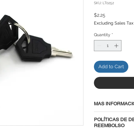
SKU: LT0252
Price
$2.25
Excluding Sales Tax
Quantity
*
Add to Cart
MAS INFORMACI
Especificaciones del 
POLÍTICAS DE D
Brand new and to
REEMBOLSO
Quantity: 1 pcs wi
Size:12*21mm