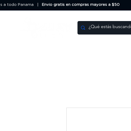
os a todo Panama |
Envio gratis en compras mayores a $50
HOME
DEALS