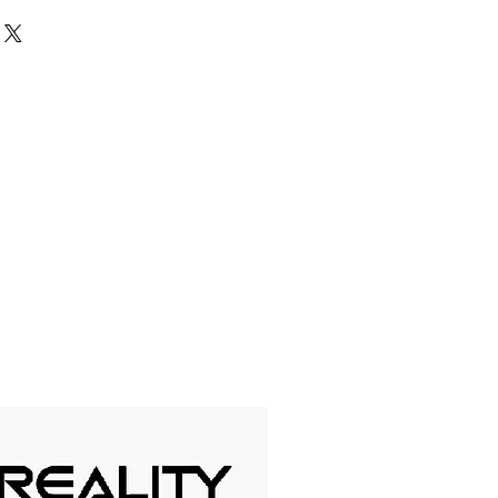
ros tienes la confianza de saber
h 90 Degrees and remains in the
crocontrolador o parte electrónica
r is open.
 te la cambiamos inmediatamente o
ero. Para hacer el reclamo es muy
 en contacto con nosotros
s fueron las causas del daño y en
haremos el cambio.
antía cubren defectos de fábrica,
ulación del usuario no podrá ser
io tiene una validez de 30 días.