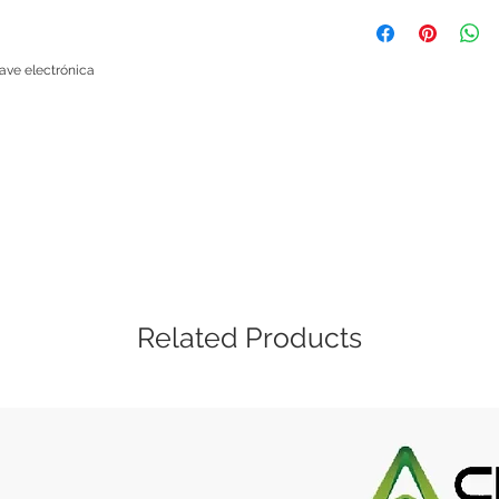
Al comprar con nosot
Key Turns Throug
que si un módulo, mi
lock when the doo
te viene defectuosa
ave electrónica
te devolvemos tu din
sencillo, solo ponte
explicándonos cuale
menos de 48 horas 
Las políticas de gar
si es una mala manip
cubierta. Este servic
Related Products