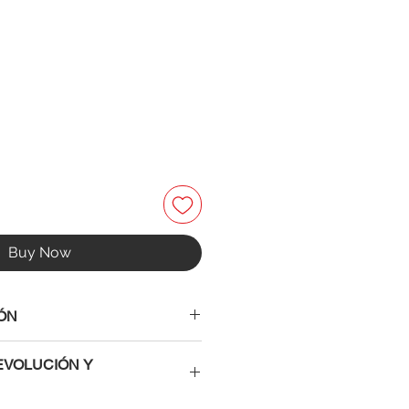
Buy Now
ÓN
artículo:
EVOLUCIÓN Y
p quality
th 2 keys