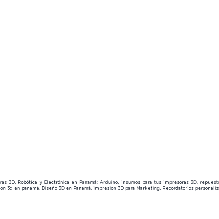
🔍
About us
About u
Page Members
Contact us
😎
Contact
🔒
About us
Contact us
😎
soras 3D, Robótica y Electrónica en Panamá: Arduino, insumos para tus impresoras 3D, repues
sion 3d en panamá, Diseño 3D en Panamá, impresion 3D para Marketing, Recordatorios personal
Y TECH