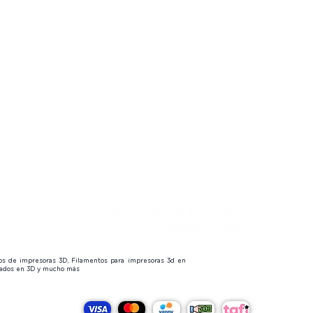
s
 us
😎
tos de impresoras 3D, Filamentos para impresoras 3d en
izados en 3D y mucho más