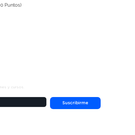
00 Puntos)
s
nes y cursos.
Suscribirme