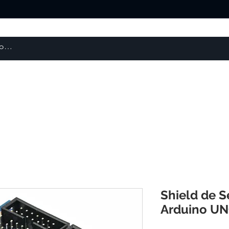
About us
Products
courses
Shield de S
Arduino UN