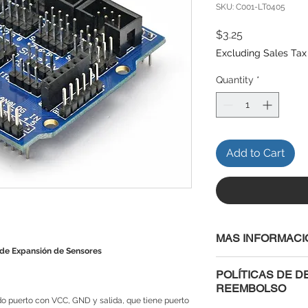
SKU: C001-LT0405
Price
$3.25
Excluding Sales Tax
Quantity
*
Add to Cart
MAS INFORMACI
 de Expansión de Sensores
Especificaciones:
POLÍTICAS DE D
Color: azul y negro
REEMBOLSO
Tamaño del artícul
o puerto con VCC, GND y salida, que tiene puerto
Peso neto: 24g