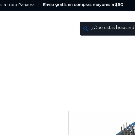
os a todo Panama |
Envio gratis en compras mayores a $50
HOME
DEALS