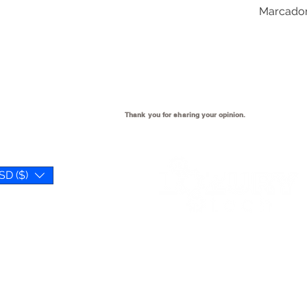
Marcadore
Thank you for sharing your
opinion.
SD ($)
We open when our customer
need us 😉
Reference Hours: