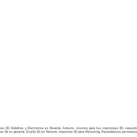
Forum
👓
Product Finder
🔍
Product
Product Finder
Page Members
🔒
Page M
🔍
About us
About u
Page Members
Contact us
😎
Contact
🔒
About us
Contact us
😎
soras 3D, Robótica y Electrónica en Panamá: Arduino, insumos para tus impresoras 3D, repues
sion 3d en panamá, Diseño 3D en Panamá, impresion 3D para Marketing, Recordatorios personal