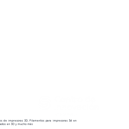
 Finder
🔍
embers
🔒
s
 us
😎
tos de impresoras 3D, Filamentos para impresoras 3d en
izados en 3D y mucho más