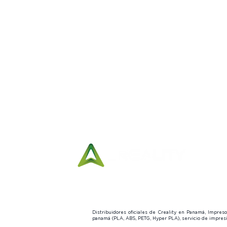
11:00 a.m. to 5:00
p.m.
Distribuidores oficiales de Creality en Panamá, Impre
panamá (PLA, ABS, PETG, Hyper PLA), servicio de impre