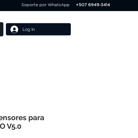
Soporte por WhatsApp
+507 6949-3414
Log In
Others
Servicios
ensores para
O V5.0