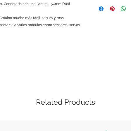
Al comprar con nosot
sor, Conectado con una llanura 2.54mm Dual-
Peso del paquete: 3
que si un módulo, mi
Compatible con la A
te viene defectuosa
Controlador de secue
 Arduino mucho más fácil, segura y más
te devolvemos tu din
digital.
onectarse a varios módulos como sensores, servos,
sencillo, solo ponte
Controlador de inter
explicándonos cuale
Interfaz de comunic
menos de 48 horas 
Interfaz APC220 WI
Las políticas de gar
Interfaz rs232.
si es una mala manip
Interfaz de comunica
cubierta. Este servic
Interfaz de comunic
de RF.-Interfaces 12
Interfaz sensor de ul
6 entradas analógic
Related Products