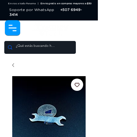
Envios a todo Panama |
Envio gratis en compras mayores a $50
Soporte por WhatsApp
+507 6949-
3414