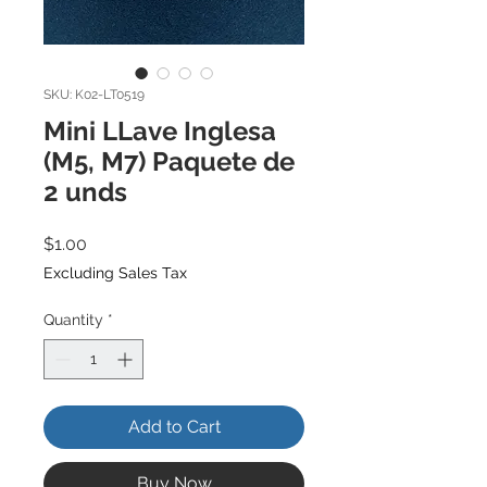
SKU: K02-LT0519
Mini LLave Inglesa
(M5, M7) Paquete de
2 unds
Price
$1.00
Excluding Sales Tax
Quantity
*
Add to Cart
Buy Now