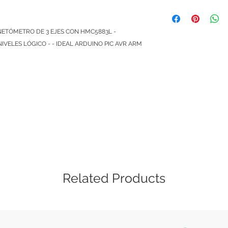
hace a través de un 
Al comprar con nosot
bordo y convertidor 
que si un módulo, mi
regulada de 3.3-5VD
te viene defectuosa
TÓMETRO DE 3 EJES CON HMC5883L - 
El tablero del desb
te devolvemos tu din
IVELES LÓGICO - - IDEAL ARDUINO PIC AVR ARM 
y todos los condensa
sencillo, solo ponte
muestra. Los pines d
explicándonos cuale
hilos se rompen todo
menos de 48 horas 
juego.
Las políticas de gar
caracteristicas:
si es una mala manip
3 ejes
cubierta. Este servic
Interfaz I2C sencil
Convertidor de ni
Rango de suminis
Consumo de corri
Una resolución de
1,3-8 Gauss Ran
Related Products