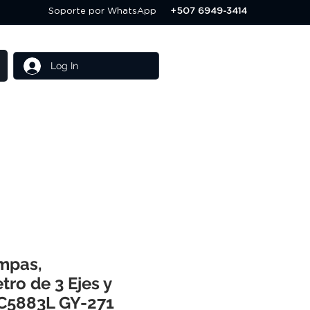
Soporte por WhatsApp
+507 6949-3414
Log In
Others
Servicios
mpas,
ro de 3 Ejes y
C5883L GY-271