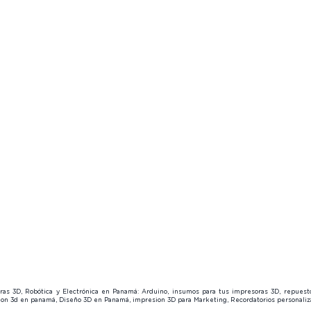
Forum
👓
Product Finder
🔍
Product
Product Finder
Page Members
🔒
Page M
🔍
About us
About u
Page Members
Contact us
😎
Contact
🔒
About us
Contact us
😎
soras 3D, Robótica y Electrónica en Panamá: Arduino, insumos para tus impresoras 3D, repues
sion 3d en panamá, Diseño 3D en Panamá, impresion 3D para Marketing, Recordatorios personal