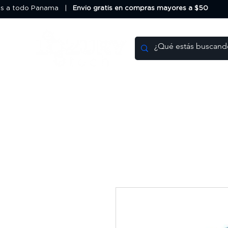
os a todo Panama |
Envio gratis en compras mayores a $50
HOME
DEALS