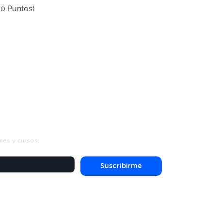
00 Puntos)
s
nes y cursos.
Suscribirme