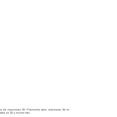
 Finder
🔍
embers
🔒
s
 us
😎
tos de impresoras 3D, Filamentos para impresoras 3d en
izados en 3D y mucho más