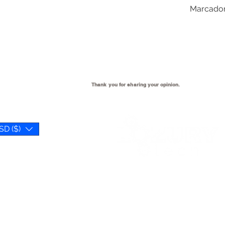
Marcadore
Thank you for sharing your
opinion.
SD ($)
We open when our customer
need us 😉
Reference Hours: