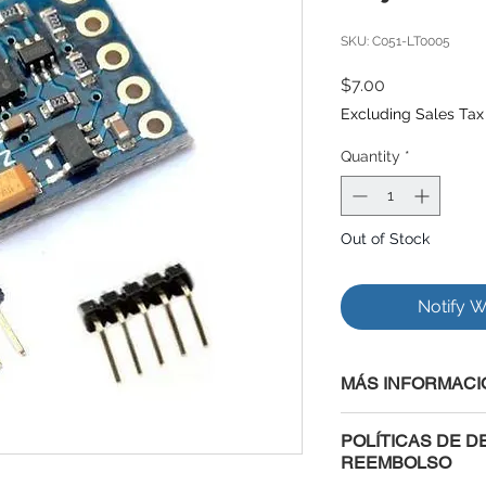
SKU: C051-LT0005
Price
$7.00
Excluding Sales Tax
Quantity
*
Out of Stock
Notify W
MÁS INFORMACI
Se trata de un table
POLÍTICAS DE D
HMC5883L, una brújul
REEMBOLSO
comunicación con el