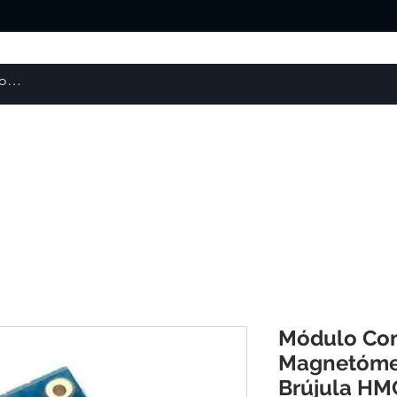
About us
Products
courses
Módulo Co
Magnetómet
Brújula HM