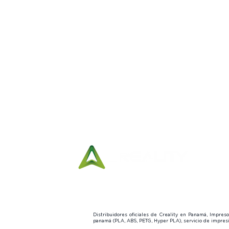
11:00 a.m. to 5:00
p.m.
Distribuidores oficiales de Creality en Panamá, Impre
panamá (PLA, ABS, PETG, Hyper PLA), servicio de impre