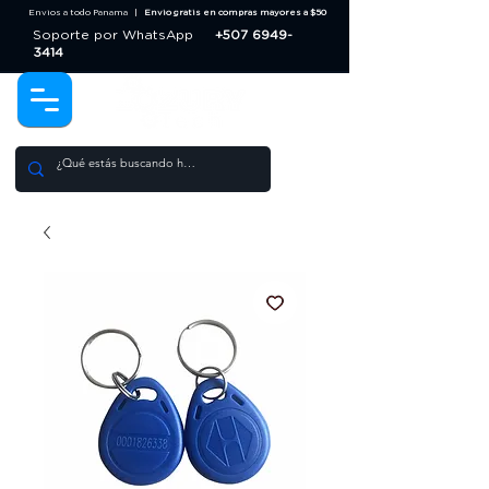
Envios a todo Panama |
Envio gratis en compras mayores a $50
Soporte por WhatsApp
+507 6949-
3414