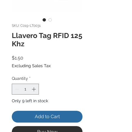
SKU: C019-LT0031
Llavero Tag RFID 125
Khz
Price
$1.50
Excluding Sales Tax
Quantity
*
Only 9 left in stock
Add to Cart
Buy Now