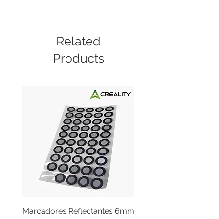
Related
Products
Marcadores Reflectantes 6mm
Cable Original de Cab