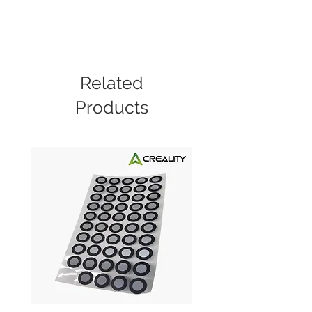
Densidad
1.25 g/cm³
Compatibilidad
Sí (solo
RFID
impresoras
Creality con
Related
lector RFID)
Products
Colores
Selecciónalo
disponibles
en las
opciones.