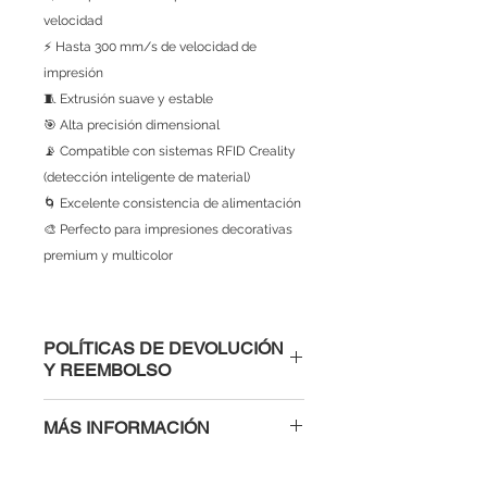
velocidad
⚡ Hasta 300 mm/s de velocidad de
impresión
🧵 Extrusión suave y estable
🎯 Alta precisión dimensional
📡 Compatible con sistemas RFID Creality
(detección inteligente de material)
🌀 Excelente consistencia de alimentación
🎨 Perfecto para impresiones decorativas
premium y multicolor
POLÍTICAS DE DEVOLUCIÓN
Y REEMBOLSO
¡Hola! Te invitamos a revisar todas
MÁS INFORMACIÓN
nuestras políticas en el siguiente
enlace 👉 https://www.lozurytech.co
🛠️ Ficha Técnica:
m/politicas