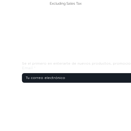
Excluding Sales Tax
Suscribete y recibe ofertas exclusiva
Se el primero en enterarte de nuevos productos, promocio
Email
*
s