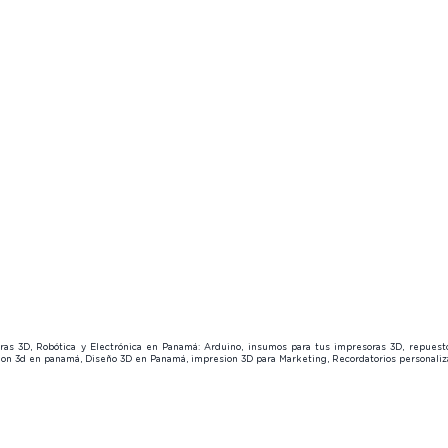
🔍
About us
About u
Page Members
Contact us
😎
Contact
🔒
About us
Contact us
😎
soras 3D, Robótica y Electrónica en Panamá: Arduino, insumos para tus impresoras 3D, repues
sion 3d en panamá, Diseño 3D en Panamá, impresion 3D para Marketing, Recordatorios personal
Y TECH