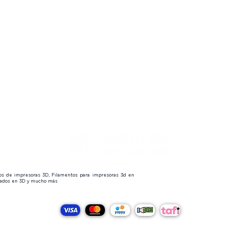
s
 us
😎
tos de impresoras 3D, Filamentos para impresoras 3d en
izados en 3D y mucho más