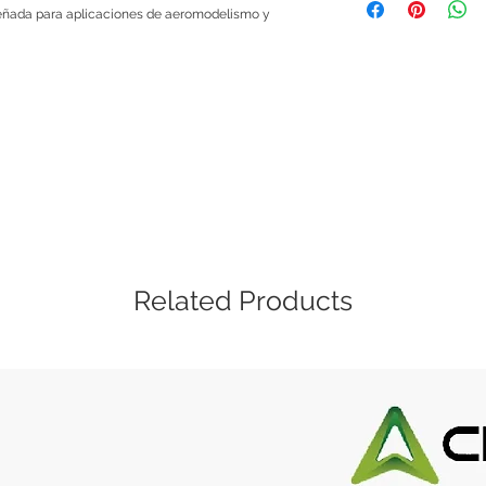
que si un módulo, mi
iseñada para aplicaciones de aeromodelismo y
Contenido del Paque
te viene defectuosa
2x Par De Hélic
te devolvemos tu din
1x kit de bujes
sencillo, solo ponte
explicándonos cuale
menos de 48 horas 
Las políticas de gar
si es una mala manip
cubierta. Este servic
Related Products