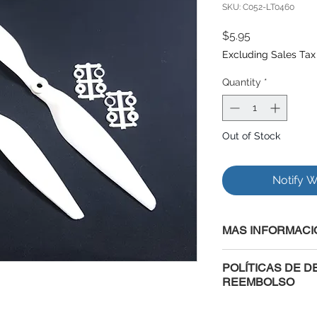
SKU: C052-LT0460
Price
$5.95
Excluding Sales Tax
Quantity
*
Out of Stock
Notify W
MAS INFORMACI
Caracteristicas:
POLÍTICAS DE D
Modelo: 1245 cw/cc
REEMBOLSO
Material: nylon de f
Color: Blanco
Al comprar con nosot