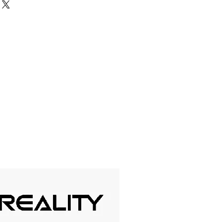
crocontrolador o parte electrónica
te
 te la cambiamos inmediatamente o
es 1245 CCW/CW 304x114MM
ero. Para hacer el reclamo es muy
 en contacto con nosotros
s fueron las causas del daño y en
haremos el cambio.
antía cubren defectos de fábrica,
ulación del usuario no podrá ser
io tiene una validez de 30 días.