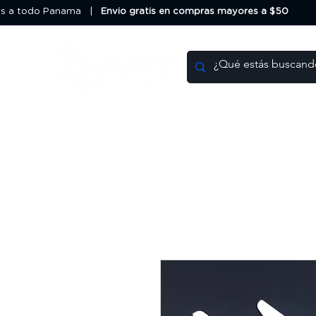
os a todo Panama |
Envio gratis en compras mayores a $50
HOME
DEALS