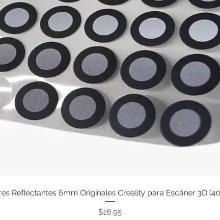
s Reflectantes 6mm Originales Creality para Escáner 3D (4
Quick View
Price
$16.95