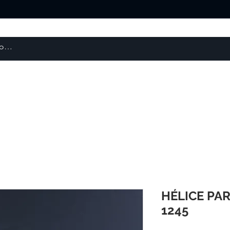
About us
Products
courses
HÉLICE PA
1245