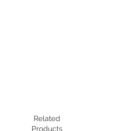
Ender-3 Max Neo
Related
Products