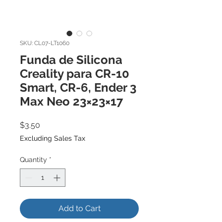
SKU: CL07-LT1060
Funda de Silicona
Creality para CR-10
Smart, CR-6, Ender 3
Max Neo 23×23×17
Price
$3.50
Excluding Sales Tax
Quantity
*
Add to Cart