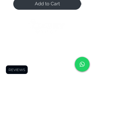
Add to Cart
We open when our customers need us 😉
Reference Hours:
Monday to Friday
11:00 a.m. to 9:00 p.m.
Saturdays
11:00 a.m. to 5:00 p.m.
REVIEWS
Follow us:
contac
contact
contac
t us
us
t us
Frequently
Frequently asked
Frequently
asked
questions
👀
asked
questions
👀
Shipping Areas
🚚
questions
👀