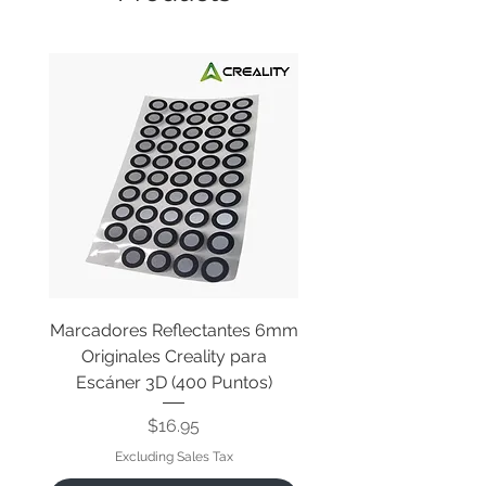
Marcadores Reflectantes 6mm
Cable Original de Cab
Originales Creality para
Impresión Creality End
Escáner 3D (400 Puntos)
Price
$16.95
Excluding Sales Tax