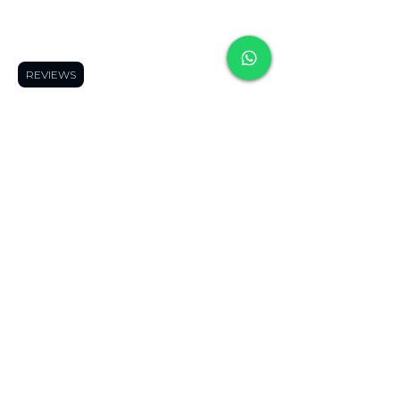
Frequently
Frequently asked
Frequently
asked
questions
👀
asked
questions
👀
Shipping Areas
🚚
questions
👀
Shipping Areas
Blog
🤓
Shipping
REVIEWS
🚚
Forum
👓
Areas
🚚
Blog
🤓
Product Finder
🔍
Blog
🤓
Forum
👓
Page Members
🔒
Forum
👓
Product Finder
About us
Product Finder
🔍
Contact us
😎
🔍
Page Members
Page
🔒
Members
🔒
About us
About us
Contact us
😎
Contact us
😎