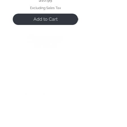
Excluding Sales Tax
Add to Cart
We open when our customers need us 😉
Reference Hours:
Monday to Friday
11:00 a.m. to 9:00 p.m.
Saturdays
11:00 a.m. to 5:00 p.m.
Follow us:
contac
contact
contac
t us
us
t us