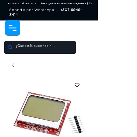
Envios a todo Panama |
Envio gratis en compras mayores a $50
Soporte por WhatsApp
+507 6949-
3414