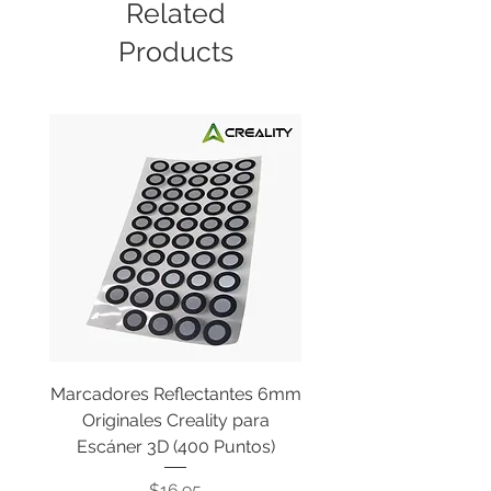
Related
Products
Marcadores Reflectantes 6mm
Cable Original de Cab
Originales Creality para
Impresión Creality End
Escáner 3D (400 Puntos)
Price
$16.95