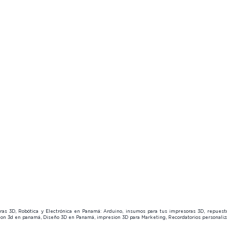
Forum
👓
Product Finder
🔍
Product
Product Finder
Page Members
🔒
Page M
🔍
About us
About u
Page Members
Contact us
😎
Contact
🔒
About us
Contact us
😎
soras 3D, Robótica y Electrónica en Panamá: Arduino, insumos para tus impresoras 3D, repues
sion 3d en panamá, Diseño 3D en Panamá, impresion 3D para Marketing, Recordatorios personal