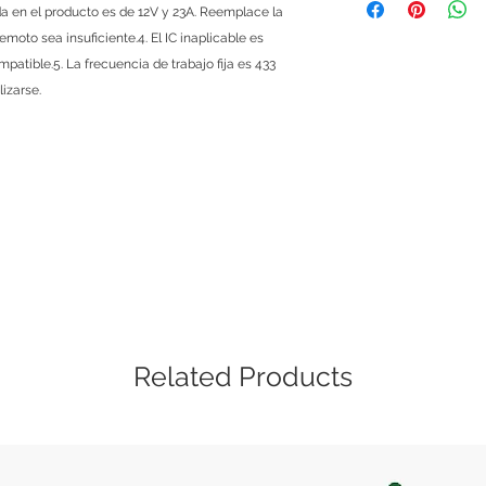
que si un módulo, mi
ada en el producto es de 12V y 23A. Reemplace la
te viene defectuosa
emoto sea insuficiente.4. El IC inaplicable es
te devolvemos tu din
patible.5. La frecuencia de trabajo fija es 433
sencillo, solo ponte
izarse.
explicándonos cuale
menos de 48 horas 
Las políticas de gar
si es una mala manip
cubierta. Este servic
Related Products