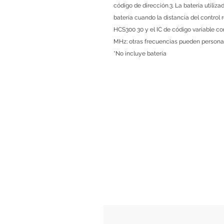
código de dirección.3. La batería utiliz
batería cuando la distancia del control r
HCS300 30 y el IC de código variable com
MHz; otras frecuencias pueden personal
*No incluye batería