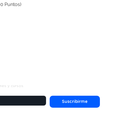
00 Puntos)
s
nes y cursos.
Suscribirme