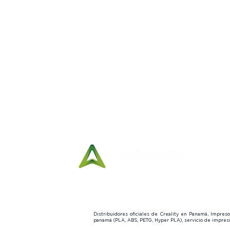
11:00 a.m. to 5:00
p.m.
Distribuidores oficiales de Creality en Panamá, Impre
panamá (PLA, ABS, PETG, Hyper PLA), servicio de impre