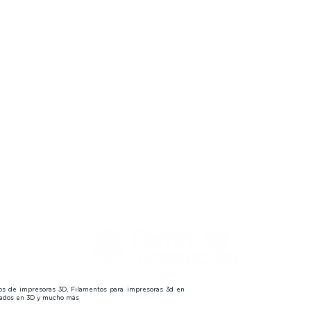
 Finder
🔍
embers
🔒
s
 us
😎
tos de impresoras 3D, Filamentos para impresoras 3d en
izados en 3D y mucho más