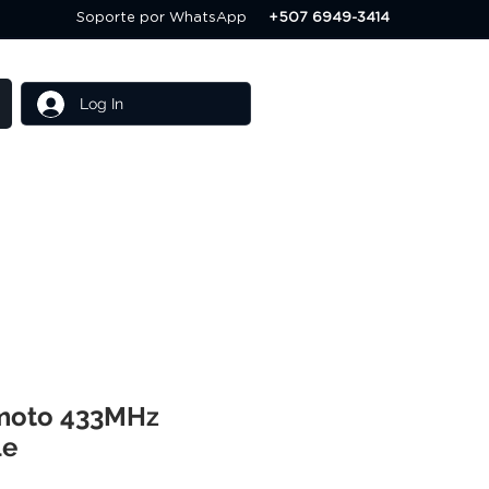
Soporte por WhatsApp
+507 6949-3414
Log In
Others
Servicios
moto 433MHz
le