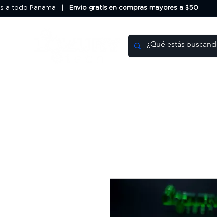
os a todo Panama |
Envio gratis en compras mayores a $50
HOME
DEALS