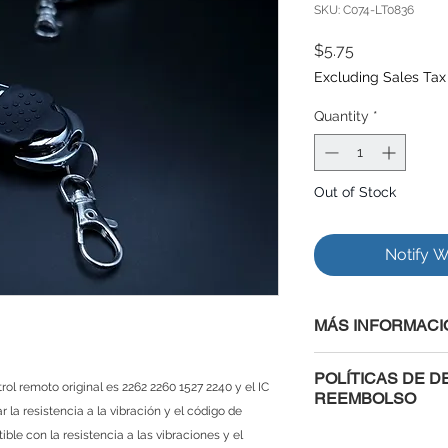
SKU: C074-LT0836
Price
$5.75
Excluding Sales Tax
Quantity
*
Out of Stock
Notify W
MÁS INFORMACI
POLÍTICAS DE D
rol remoto original es 2262 2260 1527 2240 y el IC
REEMBOLSO
 la resistencia a la vibración y el código de
Al comprar con nosot
ble con la resistencia a las vibraciones y el