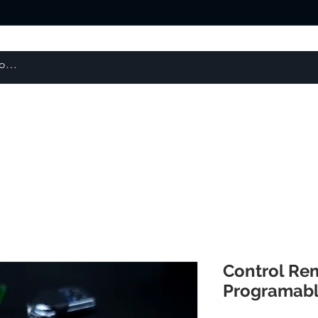
About us
Products
courses
Control Re
Programab