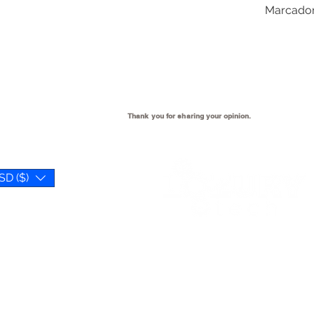
Marcadore
Thank you for sharing your
opinion.
SD ($)
We open when our customer
need us 😉
Reference Hours: