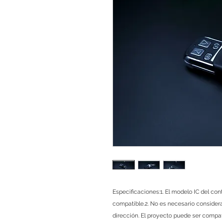
Especificaciones:1. El modelo IC del cont
compatible.2. No es necesario considerar
dirección. El proyecto puede ser compati