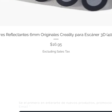
s Reflectantes 6mm Originales Creality para Escáner 3D (4
Quick View
Price
$16.95
Excluding Sales Tax
Suscribete y recibe ofertas exclusiva
Se el primero en enterarte de nuevos productos, promocio
Email
*