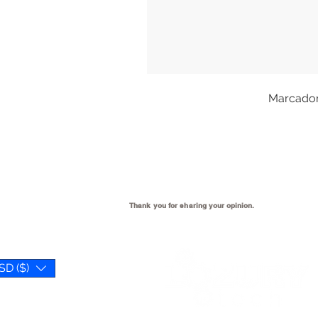
Marcadore
Thank you for sharing your
opinion.
SD ($)