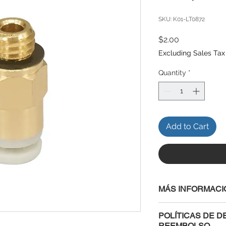
SKU: K01-LT0872
Price
$2.00
Excluding Sales Tax
Quantity
*
Add to Cart
MÁS INFORMACI
POLÍTICAS DE D
REEMBOLSO