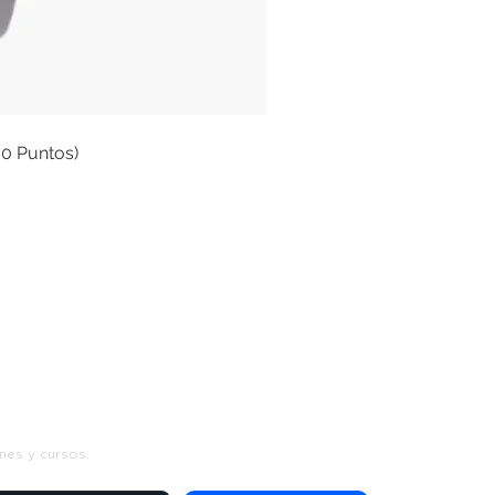
00 Puntos)
s
nes y cursos.