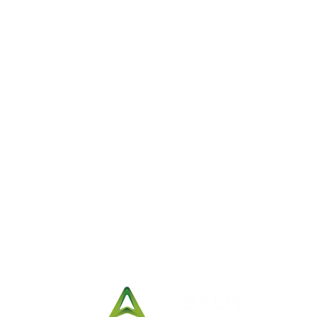
Reference Hours:
Monday to Friday
11:00 a.m. to 9:00
p.m.
Saturdays
11:00 a.m. to 5:00
p.m.