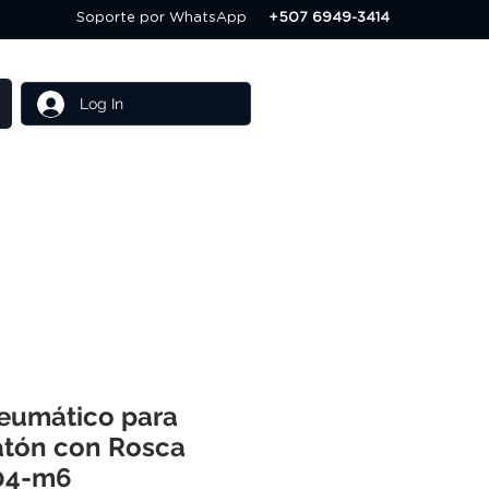
Soporte por WhatsApp
+507 6949-3414
Log In
Others
Servicios
eumático para
atón con Rosca
04-m6