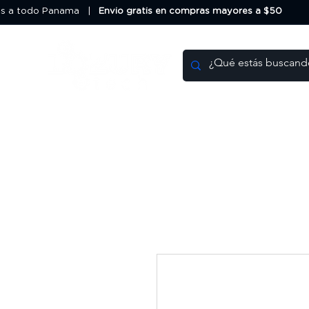
os a todo Panama |
Envio gratis en compras mayores a $50
HOME
DEALS