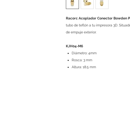
Racorc Acoplador Conector Bowden P
tubo de teflón a tu impresora 3D. Situa
de empuje exterior.
KJH04-M6
Diámetro: 4mm
Rosca: 3 mm
Altura: 18.5 mm