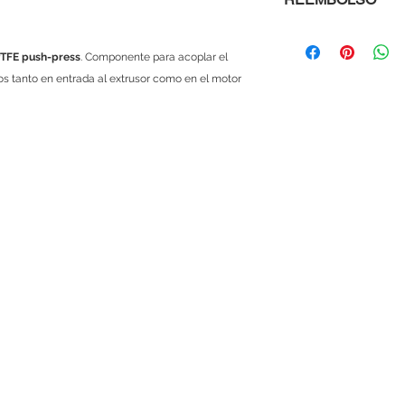
Al comprar con nosot
que si un módulo, mi
TFE push-press
. Componente para acoplar el
te viene defectuosa
dos tanto en entrada al extrusor como en el motor
te devolvemos tu din
sencillo, solo ponte
explicándonos cuale
menos de 48 horas 
Las políticas de gar
si es una mala manip
cubierta. Este servic