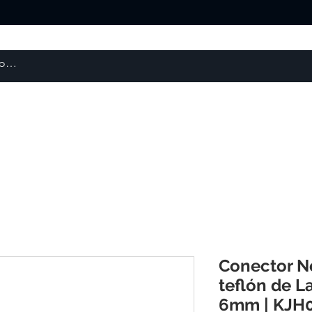
About us
Products
courses
Conector N
teflón de L
6mm | KJH