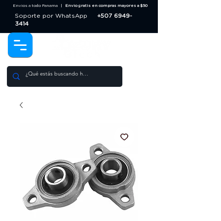
Envios a todo Panama |
Envio gratis en compras mayores a $50
Soporte por WhatsApp
+507 6949-
3414