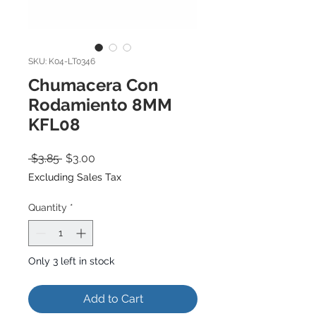
SKU: K04-LT0346
Chumacera Con
Rodamiento 8MM
KFL08
Regular
Sale
 $3.85 
$3.00
Price
Price
Excluding Sales Tax
Quantity
*
Only 3 left in stock
Add to Cart