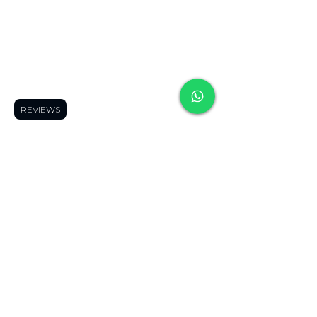
contac
contact
contac
t us
us
t us
Frequently
Frequently asked
Frequently
asked
questions
👀
asked
questions
👀
Shipping Areas
🚚
questions
👀
REVIEWS
Shipping Areas
Blog
🤓
Shipping
🚚
Forum
👓
Areas
🚚
Blog
🤓
Product Finder
🔍
Blog
🤓
Forum
👓
Page Members
🔒
Forum
👓
Product Finder
About us
Product Finder
🔍
Contact us
😎
🔍
Page Members
Page
🔒
Members
🔒
About us
About us
Contact us
😎
Contact us
😎