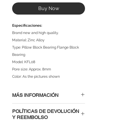
Buy Now
Especificaciones:
Brand new and high quality.
Material: Zinc Alloy
Type: Pillow Block Bearing Flange Block
Bearing
Model: KFL08
Pore size: Approx. 8mm
Color: As the pictures shown
MÁS INFORMACIÓN
POLÍTICAS DE DEVOLUCIÓN
Y REEMBOLSO
Al comprar con nosotros tienes la
confianza de saber que si un