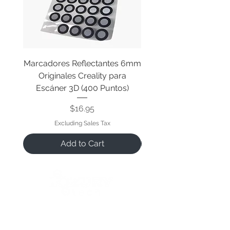
Marcadores Reflectantes 6mm
Cable Original de Cab
Originales Creality para
Impresión Creality End
Escáner 3D (400 Puntos)
Price
$16.95
Excluding Sales Tax
Add to Cart
We open when our customers need us 😉
Reference Hours:
Monday to Friday