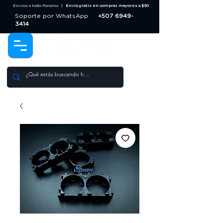
Envios a todo Panama |
Envio gratis en compras mayores a $50
Soporte por WhatsApp
+507 6949-
3414