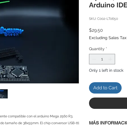
Arduino ID
SKU: C002-LT0650
Price
$29.50
Excluding Sales Tax
Quantity
*
Only 1 left in stock
Add to Cart
nte compatible con el arduino Mega 2560 R3,
MÁS INFORMACI
cido tamaño de 38x55mm. El chip conversor USB-ttl