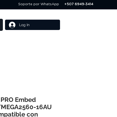
Soporte por WhatsApp
+507 6949-3414
Log In
Others
Servicios
 PRO Embed
TMEGA2560-16AU
mpatible con