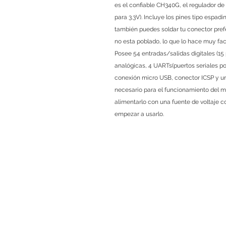
es el confiable CH340G, el regulador de 
para 3.3V). Incluye los pines tipo espad
también puedes soldar tu conector prefe
no esta poblado, lo que lo hace muy fac
Posee 54 entradas/salidas digitales (
analógicas, 4 UARTs(puertos seriales p
conexión micro USB, conector ICSP y un 
necesario para el funcionamiento del m
alimentarlo con una fuente de voltaje co
empezar a usarlo.