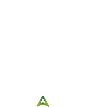
Reference Hours:
Monday to Friday
11:00 a.m. to 9:00
p.m.
Saturdays
11:00 a.m. to 5:00
p.m.