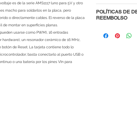
voltaje es de la serie AMS1117 (uno para 5V y otro
Microcontrolado
ines macho para soldarlos en la placa, pero
POLÍTICAS DE D
Chip USB: CH34
REEMBOLSO
rido o directamente cables. El reverso de la placa
Voltaje de Opera
il de montar en superficies planas.
Voltaje de alimen
Al comprar con nosot
GND)
15 pueden usarse como PWM), 16 entradas
que si un módulo, mi
Pines digitales I
or hardware), un resonador cerámico de 16 MHz,
te viene defectuosa
Entradas analógi
botón de Reset. La tarjeta contiene todo lo
te devolvemos tu din
Corriente máxima
sencillo, solo ponte
icrocontrolador; basta conectarlo al puerto USB o
Corriente Máxima
explicándonos cuale
ntinuo o una batería por los pines VIn para
Memoria FLASH:
menos de 48 horas 
Memoria SRAM: 
Las políticas de gar
Memoria EEPROM
si es una mala manip
Velocidad de rel
cubierta. Este servic
Links:
Arduino IDE
Datasheet ATMe
Pinout
Dimensiones mec
Esquemático