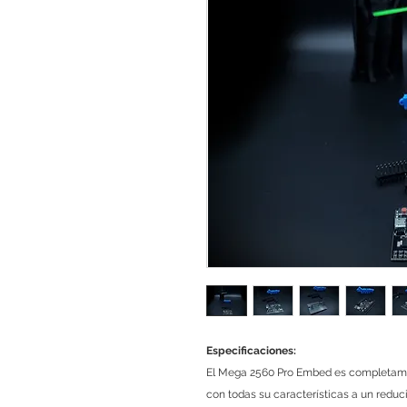
Especificaciones:
El Mega 2560 Pro Embed es completame
con todas su características a un redu