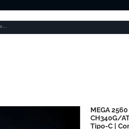
About us
Products
courses
MEGA 2560
CH340G/A
Tipo-C | Co