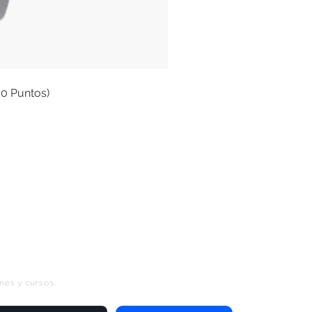
00 Puntos)
s
nes y cursos.